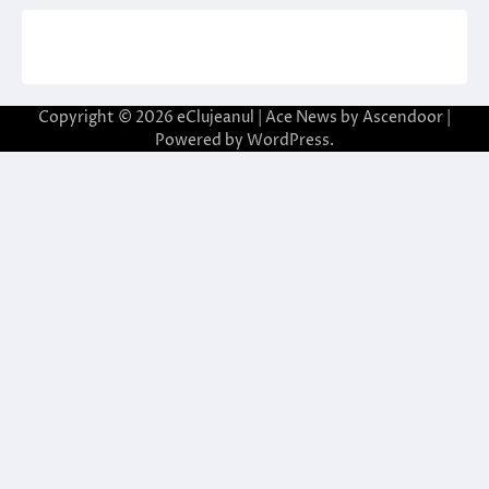
Copyright © 2026
eClujeanul
| Ace News by
Ascendoor
|
Powered by
WordPress
.