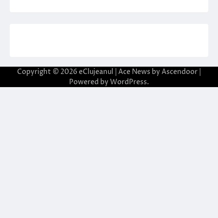
Copyright © 2026
eClujeanul
| Ace News by
Ascendoor
|
Powered by
WordPress
.