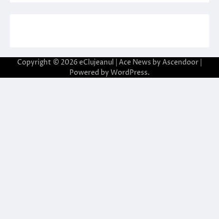
Copyright © 2026
eClujeanul
| Ace News by
Ascendoor
|
Powered by
WordPress
.