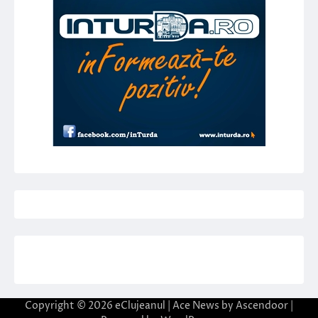
Copyright © 2026
eClujeanul
| Ace News by
Ascendoor
|