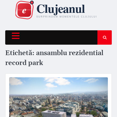
Skip
to
content
Etichetă:
ansamblu rezidential
record park