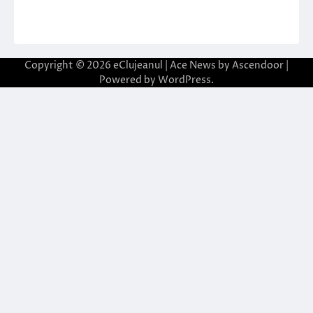
Copyright © 2026
eClujeanul
| Ace News by
Ascendoor
|
Powered by
WordPress
.