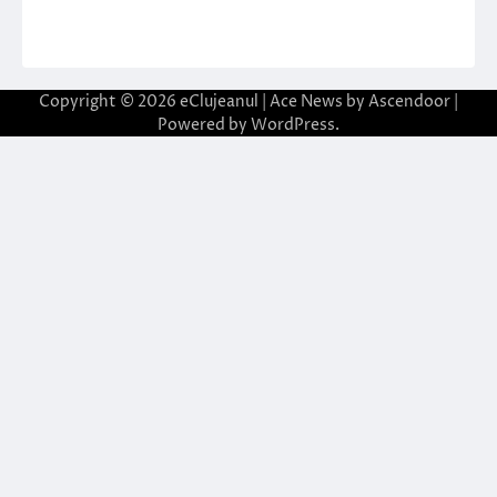
Copyright © 2026
eClujeanul
| Ace News by
Ascendoor
|
Powered by
WordPress
.