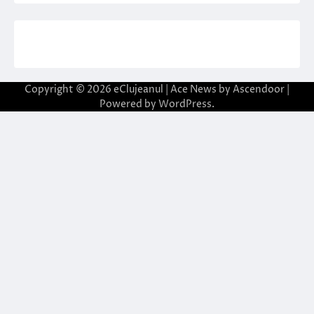
Copyright © 2026
eClujeanul
| Ace News by
Ascendoor
|
Powered by
WordPress
.