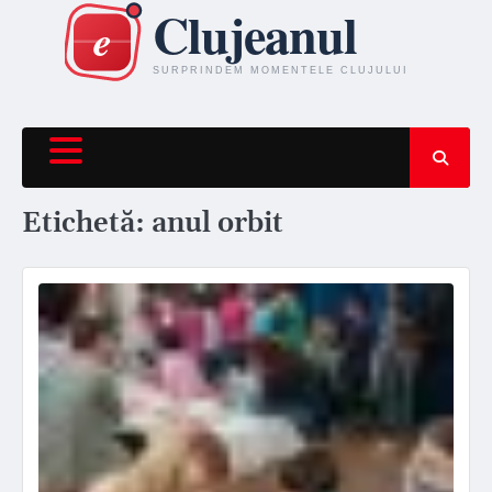
Skip
to
content
Etichetă:
anul orbit