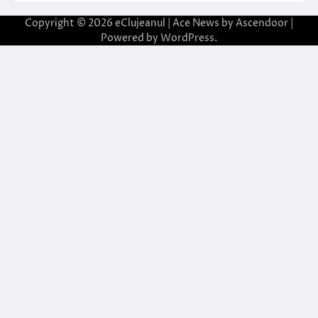
Copyright © 2026
eClujeanul
| Ace News by
Ascendoor
|
Powered by
WordPress
.