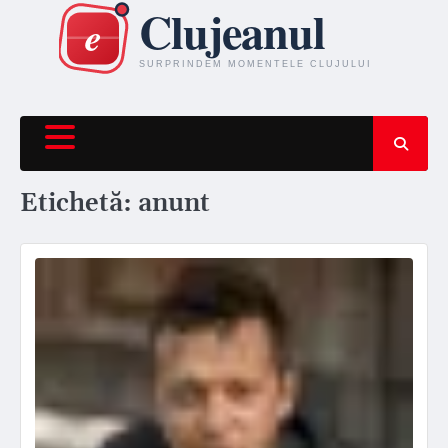
Skip
to
content
Etichetă:
anunt