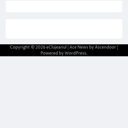
Copyright © 2026
eClujeanul
| Ace News by
Ascendoor
|
Powered by
WordPress
.