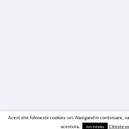
Acest site foloseste cookies-uri. Navigand in continuare, va
acestora.
Citeste m
Am inteles