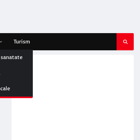
Turism
e sanatate
ă
ocale