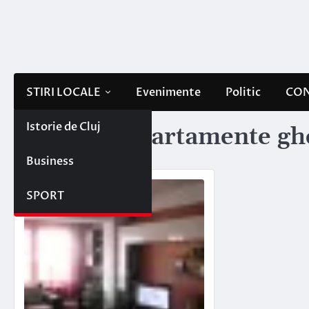
Skip
to
content
STIRI LOCALE
Evenimente
Politic
CON
Istorie de Cluj
Etichetă:
apartamente ghe
Business
SPORT