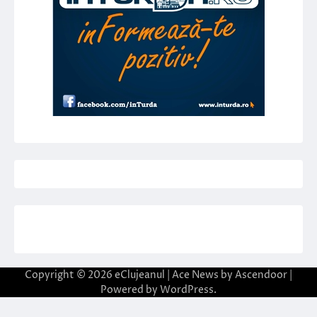
Copyright © 2026
eClujeanul
| Ace News by
Ascendoor
|
Powered by
WordPress
.