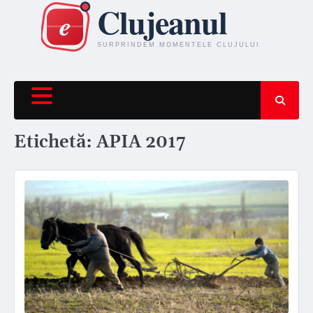
Skip
to
content
Etichetă:
APIA 2017