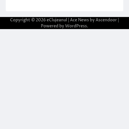
Copyright © 2026
eClujeanul
| Ace News by
Ascendoor
|
Powered by
WordPress
.