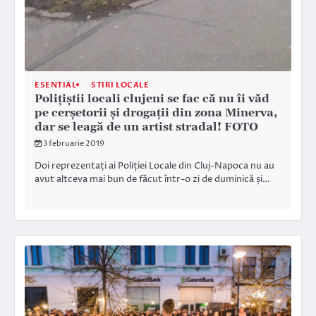
ESENTIAL
STIRI LOCALE
Polițiștii locali clujeni se fac că nu îi văd
pe cerșetorii și drogații din zona Minerva,
dar se leagă de un artist stradal! FOTO
3 februarie 2019
Doi reprezentați ai Poliției Locale din Cluj-Napoca nu au
avut altceva mai bun de făcut într-o zi de duminică și…