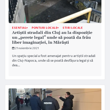
ESENTIAL
PONTURI LOCALE
STIRI LOCALE
Artiștii stradali din Cluj au la dispoziție
un „perete legal” unde să poată da frâu
liber imaginației, în Mărăști
21 noiembrie 2021
Un spațiu special a fost amenajat pentru artiștii stradali
din Cluj-Napoca, unde să se poată desfășura legal și să
dea…