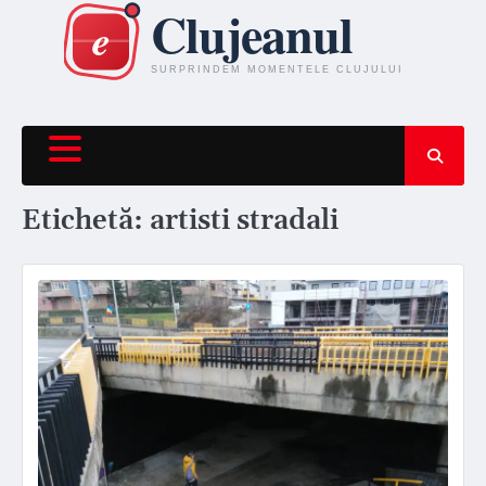
Skip
to
content
Etichetă:
artisti stradali