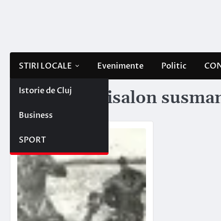
Skip
to
content
STIRI LOCALE
Evenimente
Politic
CON
Istorie de Cluj
Etichetă:
avisalon susma
Business
SPORT