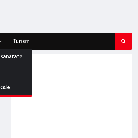
Turism
e sanatate
ă
ocale