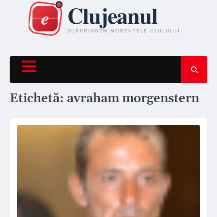
Skip
to
content
Etichetă:
avraham morgenstern