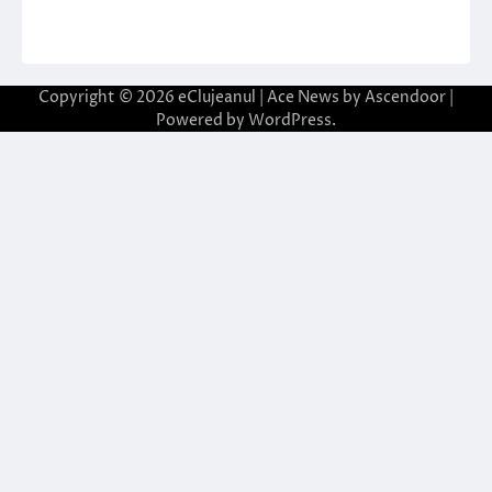
Copyright © 2026
eClujeanul
| Ace News by
Ascendoor
|
Powered by
WordPress
.