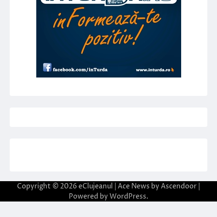
Copyright © 2026
eClujeanul
| Ace News by
Ascendoor
|
Powered by
WordPress
.