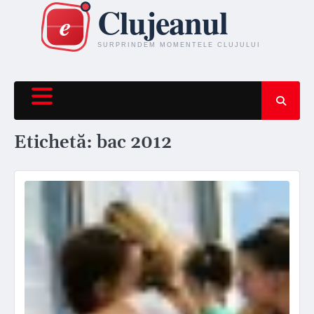
Skip
to
content
Etichetă:
bac 2012