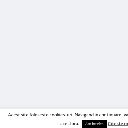
Acest site foloseste cookies-uri. Navigand in continuare, va
acestora.
Citeste m
Am inteles