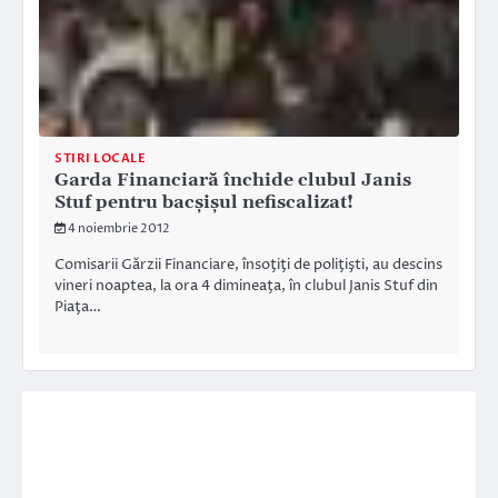
STIRI LOCALE
Garda Financiară închide clubul Janis
Stuf pentru bacşişul nefiscalizat!
4 noiembrie 2012
Comisarii Gărzii Financiare, însoţiţi de poliţişti, au descins
vineri noaptea, la ora 4 dimineaţa, în clubul Janis Stuf din
Piaţa…