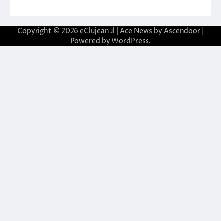
Copyright © 2026
eClujeanul
| Ace News by
Ascendoor
|
Powered by
WordPress
.