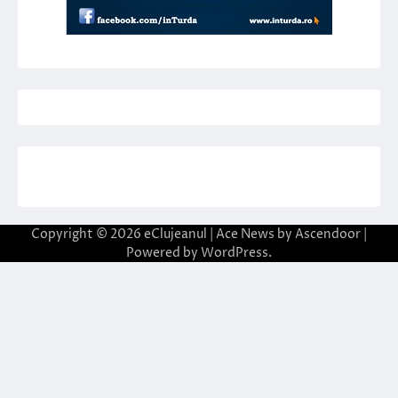
Copyright © 2026
eClujeanul
| Ace News by
Ascendoor
|
Powered by
WordPress
.