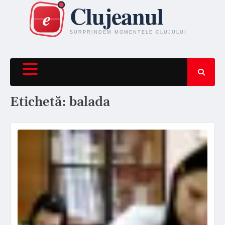
Skip
to
content
Etichetă:
balada