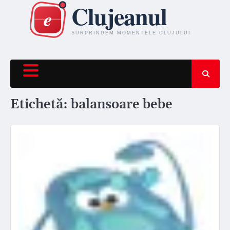
Skip
to
content
Etichetă:
balansoare bebe