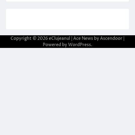
Copyright © 2026
eClujeanul
| Ace News by
Ascendoor
|
Powered by
WordPress
.