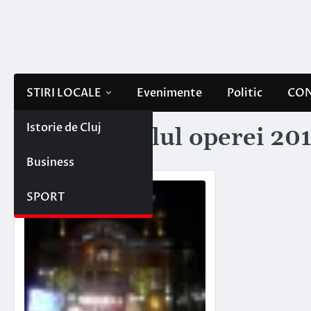
Skip
to
content
STIRI LOCALE
Evenimente
Politic
CON
Istorie de Cluj
Etichetă:
balul operei 20
Business
SPORT