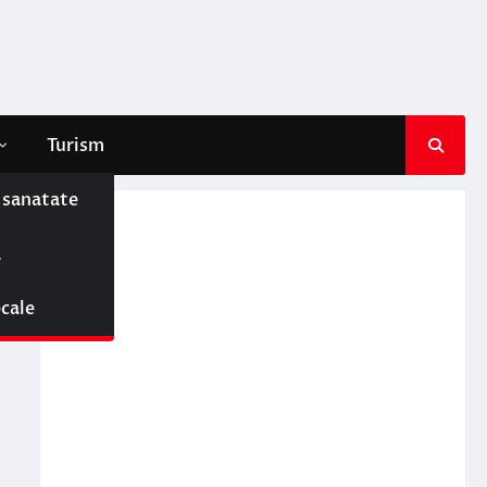
Turism
e sanatate
ă
ocale