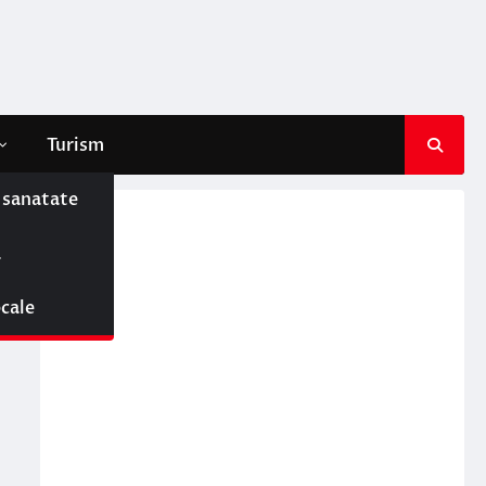
Turism
e sanatate
ă
ocale