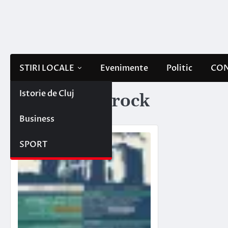
Skip
to
content
STIRI LOCALE
Evenimente
Politic
CON
Istorie de Cluj
Etichetă:
barock
Business
SPORT