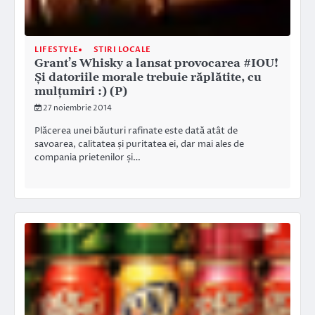
LIFESTYLE
STIRI LOCALE
Grant’s Whisky a lansat provocarea #IOU!
Și datoriile morale trebuie răplătite, cu
mulțumiri :) (P)
27 noiembrie 2014
Plăcerea unei băuturi rafinate este dată atât de
savoarea, calitatea și puritatea ei, dar mai ales de
compania prietenilor și…