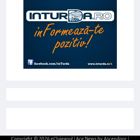
Copyright © 2026
eClujeanul
| Ace News by
Ascendoor
|