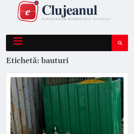
Skip
to
content
Etichetă:
bauturi