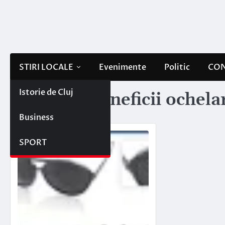
Skip
to
content
STIRI LOCALE
Evenimente
Politic
CON
Istorie de Cluj
Etichetă:
beneficii ochela
Business
SPORT