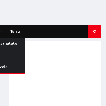
Turism
e sanatate
ă
ocale