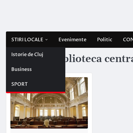
Skip
to
content
STIRI LOCALE
Evenimente
Politic
CON
Istorie de Cluj
Etichetă:
biblioteca centr
Business
SPORT