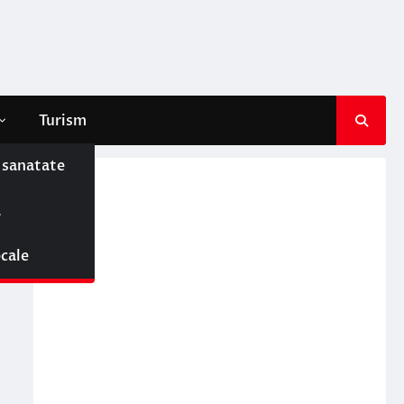
Turism
e sanatate
ă
ocale