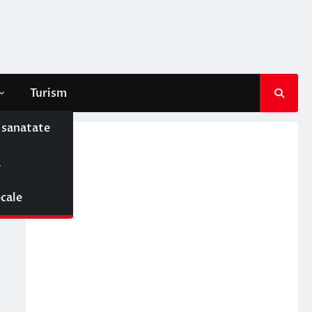
Turism
e sanatate
ă
ocale