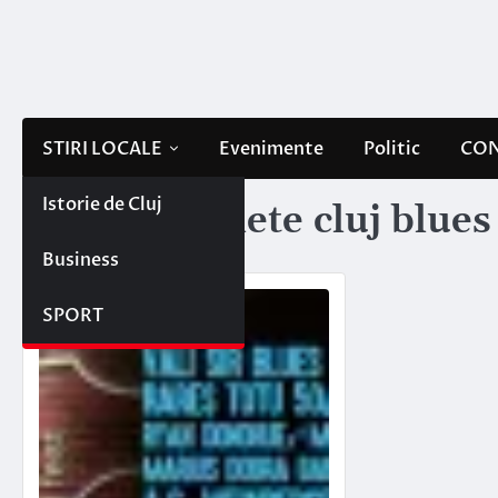
Skip
to
content
STIRI LOCALE
Evenimente
Politic
CON
Istorie de Cluj
Etichetă:
bilete cluj blues
Business
SPORT