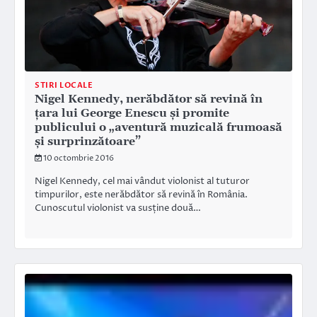
STIRI LOCALE
Nigel Kennedy, nerăbdător să revină în
țara lui George Enescu și promite
publicului o „aventură muzicală frumoasă
și surprinzătoare”
10 octombrie 2016
Nigel Kennedy, cel mai vândut violonist al tuturor
timpurilor, este nerăbdător să revină în România.
Cunoscutul violonist va susține două…