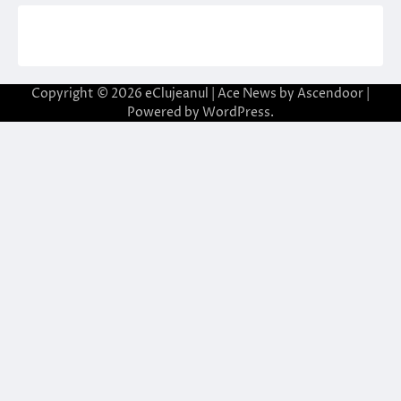
Copyright © 2026
eClujeanul
| Ace News by
Ascendoor
|
Powered by
WordPress
.