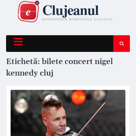
Skip
to
content
Etichetă:
bilete concert nigel
kennedy cluj