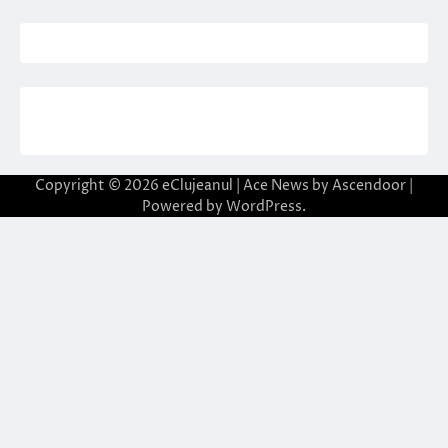
Copyright © 2026
eClujeanul
| Ace News by
Ascendoor
|
Powered by
WordPress
.