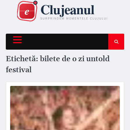
Skip
to
content
Etichetă:
bilete de o zi untold
festival