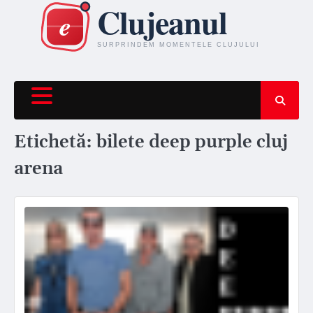
Skip
to
content
Etichetă:
bilete deep purple cluj
arena