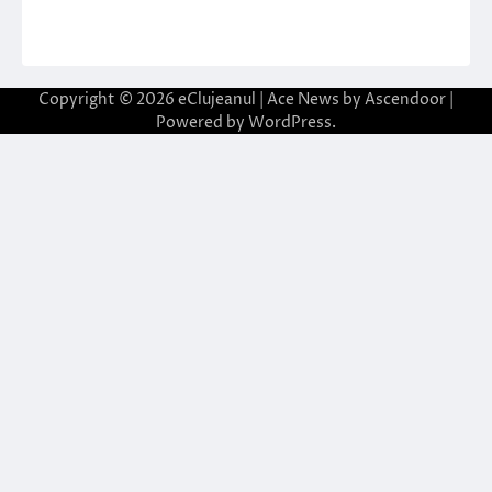
Copyright © 2026
eClujeanul
| Ace News by
Ascendoor
|
Powered by
WordPress
.