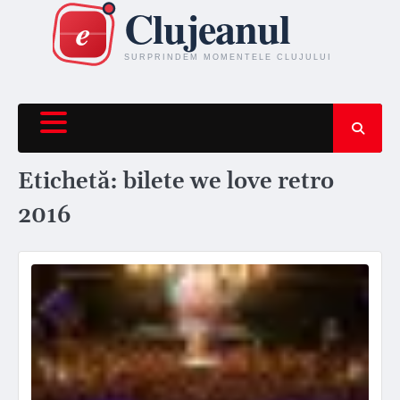
Skip
to
content
Etichetă:
bilete we love retro
2016