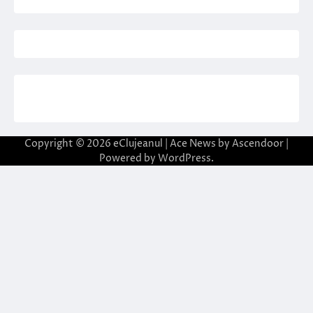
Copyright © 2026
eClujeanul
| Ace News by
Ascendoor
|
Powered by
WordPress
.