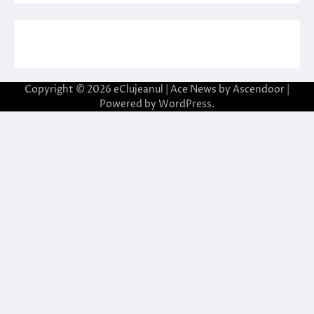
Copyright © 2026
eClujeanul
| Ace News by
Ascendoor
|
Powered by
WordPress
.