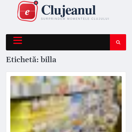
Skip
to
content
Etichetă:
billa