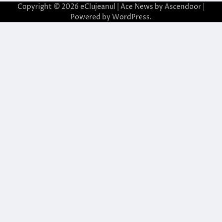
Copyright © 2026
eClujeanul
| Ace News by
Ascendoor
|
Powered by
WordPress
.