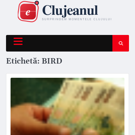
Skip
to
content
Etichetă:
BIRD