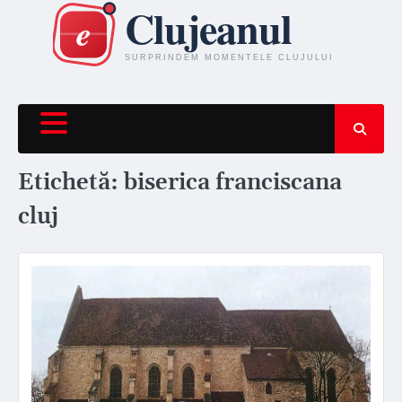
Skip
to
content
Etichetă:
biserica franciscana
cluj