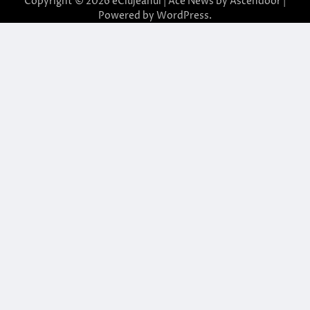
Copyright © 2026
eClujeanul
| Ace News by
Ascendoor
|
Powered by
WordPress
.