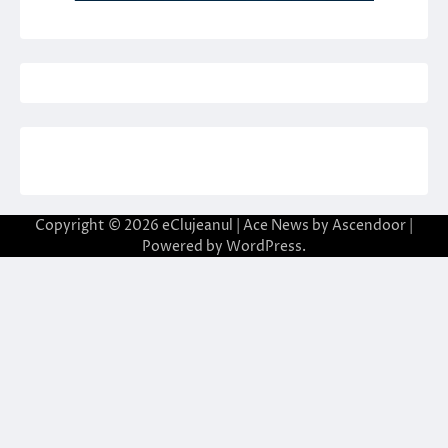
Copyright © 2026
eClujeanul
| Ace News by
Ascendoor
|
Powered by
WordPress
.