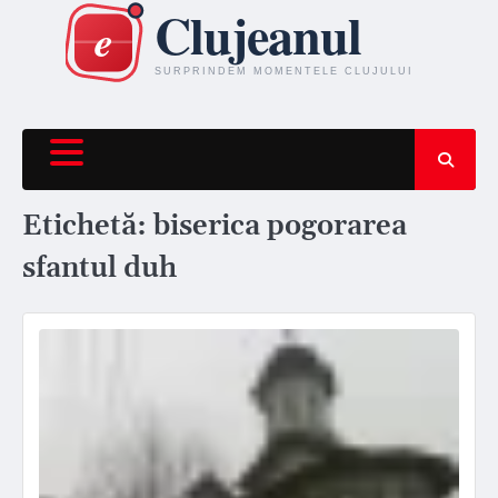
Skip
to
content
Etichetă:
biserica pogorarea
sfantul duh