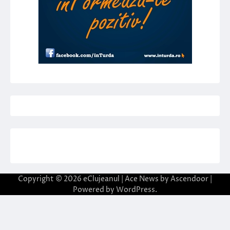
Copyright © 2026
eClujeanul
| Ace News by
Ascendoor
|
Powered by
WordPress
.