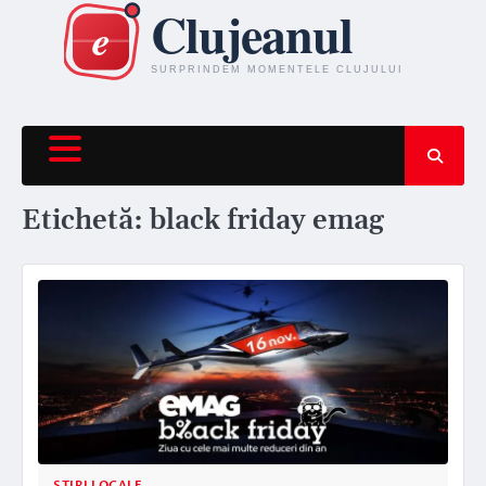
Skip
to
content
Etichetă:
black friday emag
STIRI LOCALE