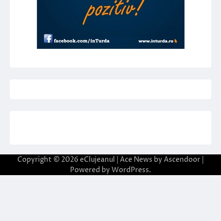
Copyright © 2026
eClujeanul
| Ace News by
Ascendoor
|
Powered by
WordPress
.