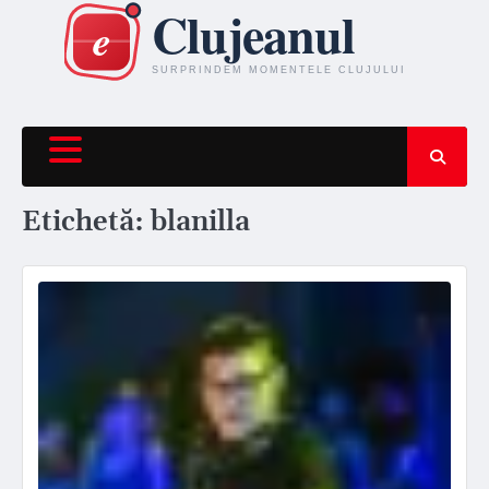
Skip
to
content
Etichetă:
blanilla