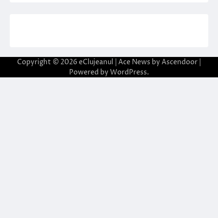
Copyright © 2026
eClujeanul
| Ace News by
Ascendoor
|
Powered by
WordPress
.