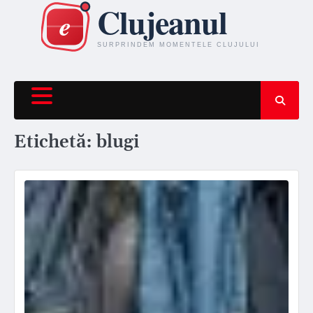
Skip
to
content
Etichetă:
blugi