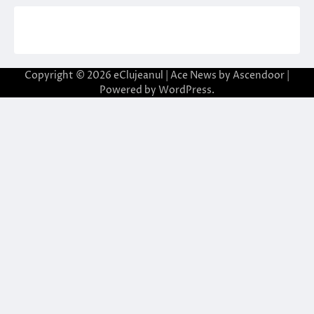
Copyright © 2026
eClujeanul
| Ace News by
Ascendoor
|
Powered by
WordPress
.