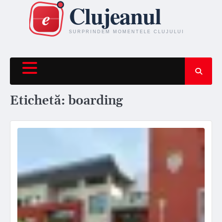
Skip
to
content
Etichetă:
boarding