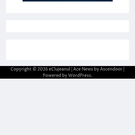
Copyright © 2026
eClujeanul
| Ace News by
Ascendoor
|
Powered by
WordPress
.