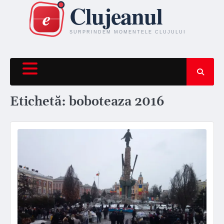
Skip
to
content
Etichetă:
boboteaza 2016