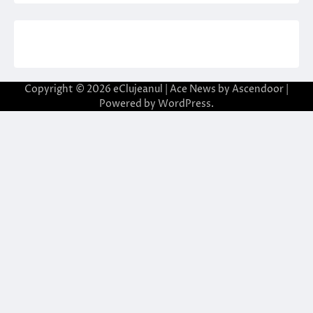
Copyright © 2026
eClujeanul
| Ace News by
Ascendoor
|
Powered by
WordPress
.