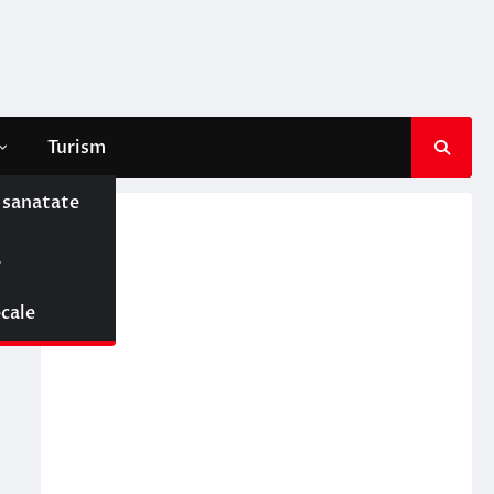
Turism
e sanatate
ă
ocale