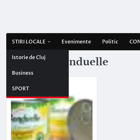
Skip
to
content
STIRI LOCALE
Evenimente
Politic
CON
Istorie de Cluj
Etichetă:
bonduelle
Business
SPORT