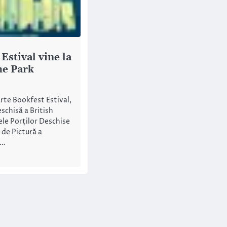
Estival vine la
he Park
rte Bookfest Estival,
schisă a British
lele Porților Deschise
 de Pictură a
i…