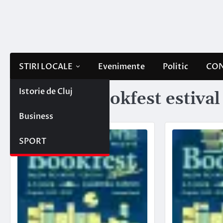
Skip
to
content
STIRI LOCALE
Evenimente
Politic
CON
Istorie de Cluj
Etichetă:
bookfest estival
Business
SPORT