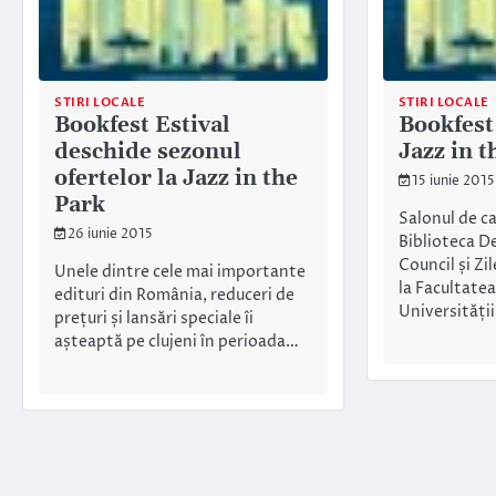
STIRI LOCALE
STIRI LOCALE
Bookfest Estival
Bookfest 
deschide sezonul
Jazz in t
ofertelor la Jazz in the
15 iunie 2015
Park
Salonul de ca
26 iunie 2015
Biblioteca De
Council și Zi
Unele dintre cele mai importante
la Facultatea
edituri din România, reduceri de
Universități
prețuri și lansări speciale îi
așteaptă pe clujeni în perioada…