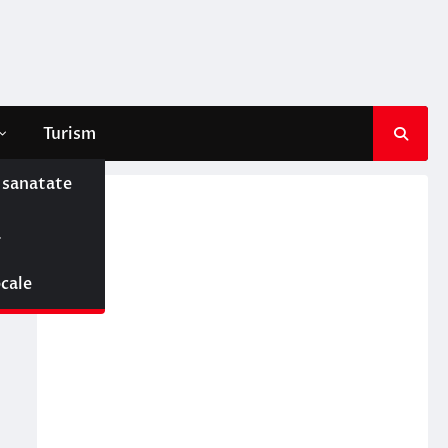
Turism
e sanatate
ă
ocale