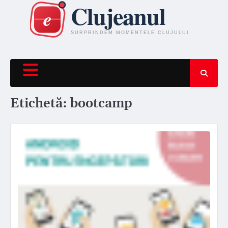
Skip
to
content
Etichetă:
bootcamp