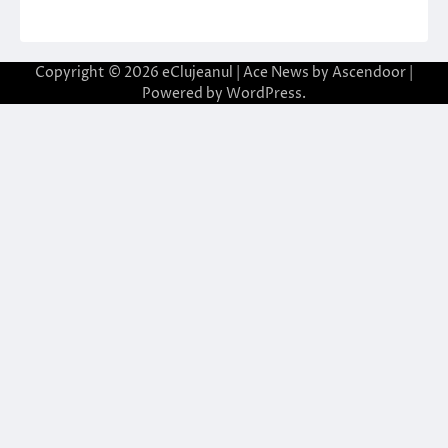
Copyright © 2026
eClujeanul
| Ace News by
Ascendoor
|
Powered by
WordPress
.