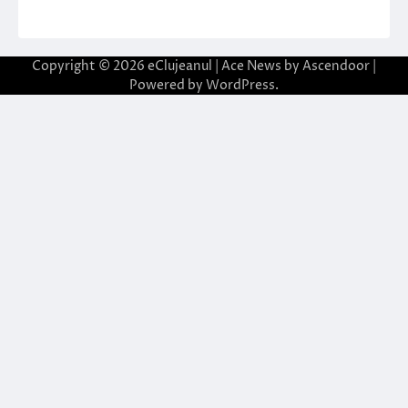
Copyright © 2026
eClujeanul
| Ace News by
Ascendoor
|
Powered by
WordPress
.