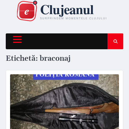
Skip
to
content
Etichetă:
braconaj