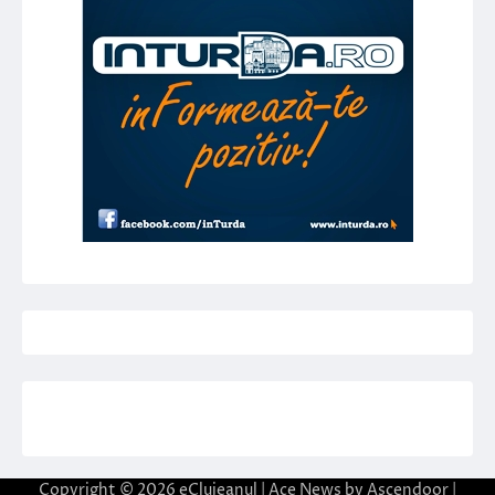
Copyright © 2026
eClujeanul
| Ace News by
Ascendoor
|