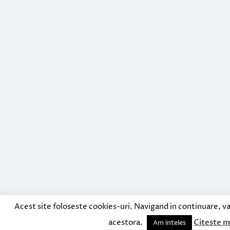
Acest site foloseste cookies-uri. Navigand in continuare, va
acestora.
Citeste m
Am inteles