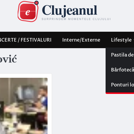
CERTE / FESTIVALURI
Interne/Externe
Lifestyle
Pastila d
ović
Bârfotec
Ponturi l