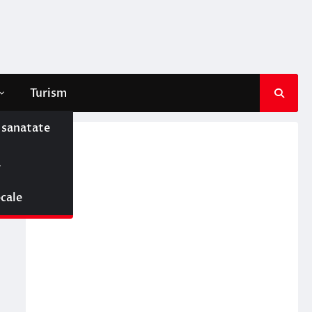
Turism
e sanatate
ă
ocale