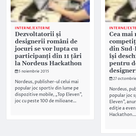
INTERNE/EXTERNE
INTERNE/EXT
Dezvoltatorii și
Cea mai
designerii români de
competiț
jocuri se vor lupta cu
din Sud-
participanți din 11 țări
își desch
la Nordeus Hackathon
pentru de
designeri
5 noiembrie 2015
27 octombri
Nordeus, publisher-ul celui mai
popular joc sportiv din lume pe
Nordeus, publ
dispozitive mobile, „Top Eleven”,
popular joc s
joc cu peste 100 de milioane…
Eleven”, anu
ediţie a eve
Hackathon.