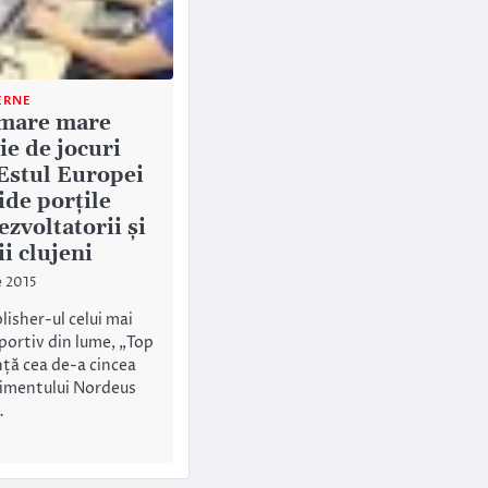
ERNE
 mare mare
ie de jocuri
Estul Europei
ide porțile
zvoltatorii și
i clujeni
e 2015
isher-ul celui mai
portiv din lume, „Top
nță cea de-a cincea
nimentului Nordeus
…