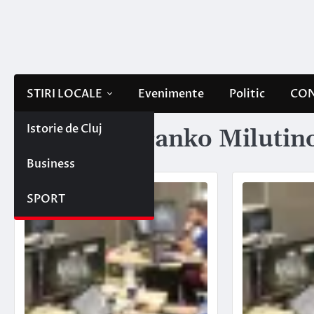
Skip
to
content
STIRI LOCALE
Evenimente
Politic
CON
Istorie de Cluj
Etichetă:
Branko Milutin
Business
SPORT