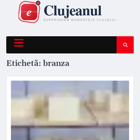
Skip
to
content
Etichetă:
branza