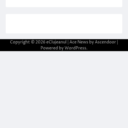
Copyright © 2026
eClujeanul
| Ace News by
Ascendoor
|
Powered by
WordPress
.