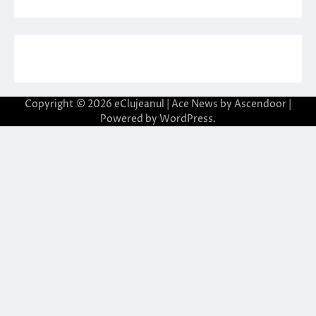
Copyright © 2026
eClujeanul
| Ace News by
Ascendoor
|
Powered by
WordPress
.