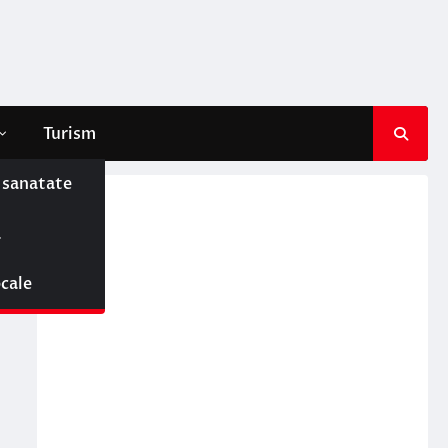
Turism
e sanatate
ă
ocale