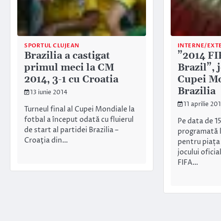
SPORTUL CLUJEAN
INTERNE/EXT
Brazilia a castigat
”2014 F
primul meci la CM
Brazil”, j
2014, 3-1 cu Croatia
Cupei Mo
Brazilia
13 iunie 2014
11 aprilie 20
Turneul final al Cupei Mondiale la
fotbal a început odată cu fluierul
Pe data de 15
de start al partidei Brazilia –
programată l
Croaţia din…
pentru piața
jocului ofici
FIFA…