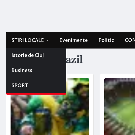
Skip
to
content
STIRI LOCALE
Evenimente
Politic
CON
Istorie de Cluj
Etichetă:
brazil
Business
SPORT