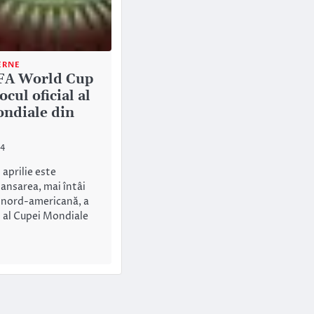
ERNE
IFA World Cup
ocul oficial al
ndiale din
14
 aprilie este
ansarea, mai întâi
 nord-americană, a
al al Cupei Mondiale