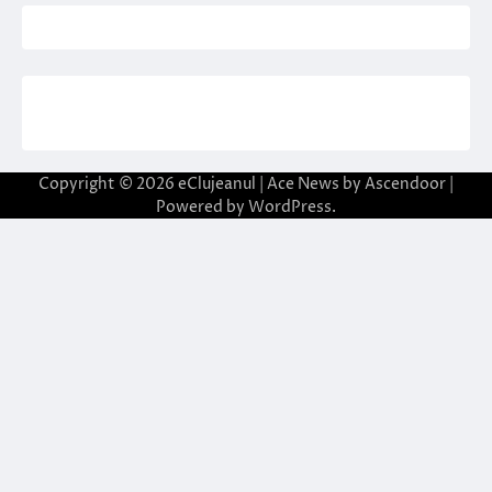
Copyright © 2026
eClujeanul
| Ace News by
Ascendoor
|
Powered by
WordPress
.