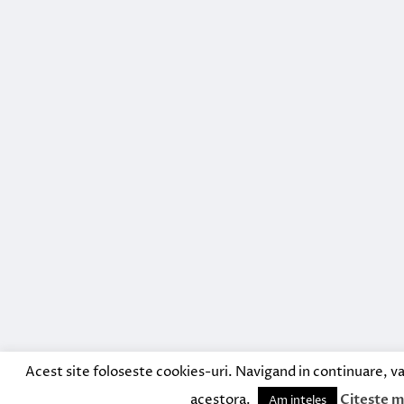
Acest site foloseste cookies-uri. Navigand in continuare, va
acestora.
Citeste m
Am inteles