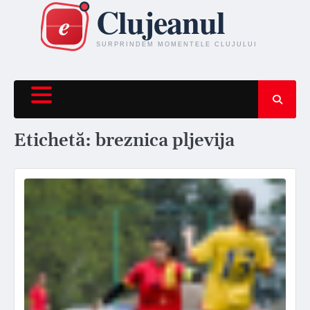
Skip
to
content
Etichetă:
breznica pljevija