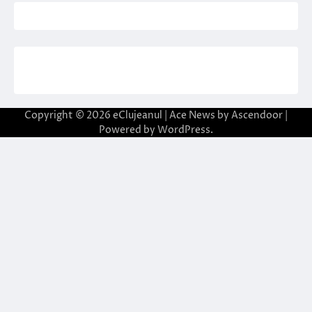
Copyright © 2026
eClujeanul
| Ace News by
Ascendoor
|
Powered by
WordPress
.