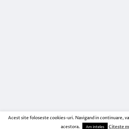
Acest site foloseste cookies-uri. Navigand in continuare, va
acestora.
Citeste m
Am inteles