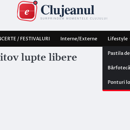
CERTE / FESTIVALURI
Interne/Externe
Lifestyle
Pastila d
itov lupte libere
Bârfotec
Ponturi l