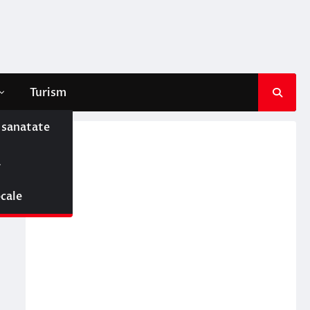
Turism
e sanatate
ă
ocale