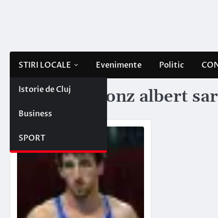
Skip
to
content
STIRI LOCALE
Evenimente
Politic
CON
Istorie de Cluj
Etichetă:
bronz albert sar
Business
SPORT